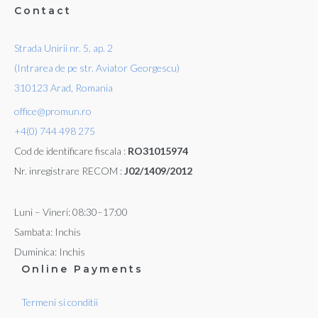
Contact
Strada Unirii nr. 5, ap. 2
(Intrarea de pe str. Aviator Georgescu)
310123 Arad, Romania
office@promun.ro
+4(0) 744 498 275
Cod de identificare fiscala :
RO31015974
Nr. inregistrare RECOM :
J02/1409/2012
Luni – Vineri: 08:30–17:00
Sambata: Inchis
Duminica: Inchis
Online Payments
Termeni si conditii