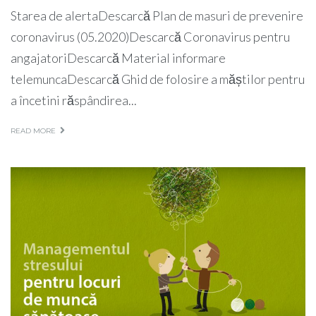
Starea de alertaDescarcă Plan de masuri de prevenire
coronavirus (05.2020)Descarcă Coronavirus pentru
angajatoriDescarcă Material informare
telemuncaDescarcă Ghid de folosire a măștilor pentru
a încetini răspândirea...
READ MORE